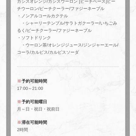
カシスオレンジ/カシスウーロン [ピーチベース]ピー
【90分飲み放題】◇全41種類のドリンクメニューを楽しめ
チウーロン/ピーチクーラー/ファジーネーブル
る単品飲み放題/2500円 | イタリアンバル Auguri 富田林
・ノンアルコールカクテル
大阪府富田林市久野喜台２丁目4-18 1階
・シャーリーテンプル/サラトガクーラー/いちごみ
https://italianbar-auguri.owst.jp/courses/196435605
るく/ピーチクーラー/ファジーネーブル
・ソフトドリンク
お店情報をコピー
・ウーロン茶/オレンジジュース/ジンジャーエール/
コーラ/カルピス/カルピスソーダ
閉じる
予約可能時間
17:00～21:00
予約可能曜日
月～日・祝日・祝前日
滞在可能時間
2時間