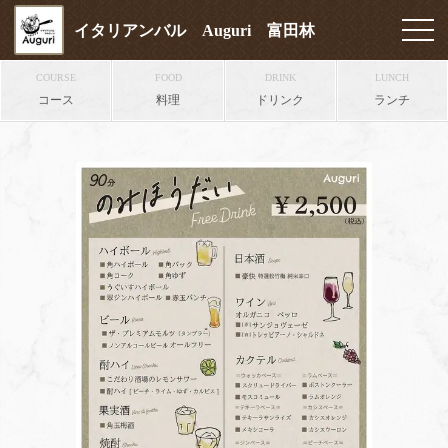
イタリアンバル Auguri 富田林
COURSE
FOOD
DRINK
LUNCH
コース
料理
ドリンク
ランチ