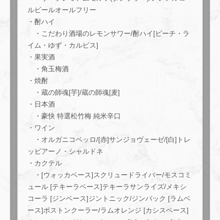
ルビールオールフリー
・酎ハイ
・こだわり酒場のレモンサワー/酎ハイ[ピーチ・ラ
イム・ゆず・カルピス]
・果実酒
・角玉梅酒
・焼酎
・蔵の師魂[芋]/蔵の師魂[麦]
・日本酒
・豪快 特選松竹梅 純米辛口
・ワイン
・オルガニコベッロ/[赤]サンジョヴェーゼ/[白]トレ
ッビアーノ・シャルドネ
・カクテル
・[ウォッカベース]スクリュードライバー/モスコミ
ュール [テキーラベース]テキーラサンライズ/メキシ
コーラ [ジンベース]ジントニック/ジンバック [ラムベ
この店舗情報をシェアする
ース]ボストンクーラー/ラムオレンジ [カシスベース]