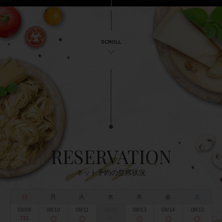
SCROLL
RESERVATION
ネット予約の空席状況
日
月
火
水
木
金
土
08/09
08/10
08/11
08/12
08/13
08/14
08/15
TEL
◎
◎
休
◎
◎
◎