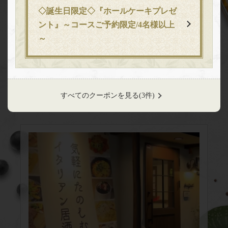
◇誕生日限定◇『ホールケーキプレゼ
お店情報をコピー
ント』～コースご予約限定/4名様以上
～
【宴会利用にぴったりな掘りごたつ席♪】掘りごたつ
席は全18席となっております！2種類の飲み放題付き
コースと単品飲み放題をご用意しておりますので宴会
利用の際は是非当店をご利用ください！※コースご予
閉じる
約は3日前までとなっております。
すべてのクーポンを見る
(3件)