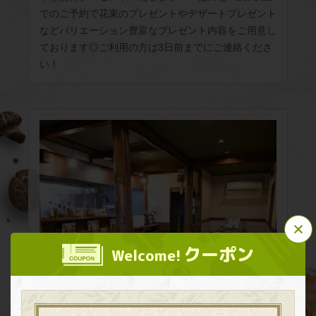
でのご予約で花束のプレゼントやデザートプレゼント
などバリエーション豊富なプレゼント内容をご用意し
ております◎ご利用の方は3日前までにご連絡くださ
い！
この店舗情報をシェアする
クーポン
Welcome!
イタリアンバル Auguri 富田林
大阪府富田林市久野喜台２丁目4-18 1階
https://italianbar-auguri.owst.jp/