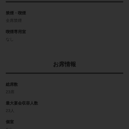
禁煙・喫煙
全席禁煙
喫煙専用室
なし
お席情報
総席数
23席
最大宴会収容人数
23人
個室