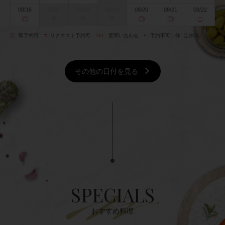
08/16
08/17
08/18
08/19
08/20
08/21
08/22
◎
休
休
休
◎
◎
□
◎
即予約可
□
リクエスト予約可
TEL
要問い合わせ
×
予約不可
休
定休日
その他の日付を見る
SPECIALS
おすすめ料理