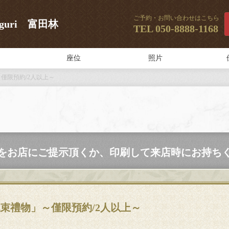
ご予約・お問い合わせはこちら
uri 富田林
TEL
050-8888-1168
座位
照片
僅限預約/2人以上～
をお店にご提示頂くか、印刷して来店時にお持ち
束禮物」～僅限預約/2人以上～