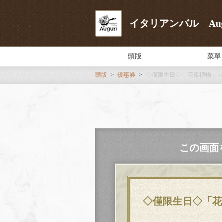
イタリアンバル Aug
頭版
菜單
頭版
優惠券
◇僅限生日◇「花束禮物」～
この画面
◇僅限生日◇「花