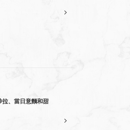
令沙拉、當日意麵和甜