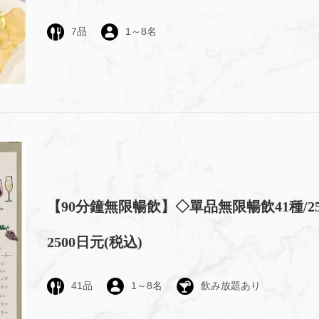
7品
1～8名
【90分鐘無限暢飲】◇單品無限暢飲41種/25
2500日元
(税込)
41品
1～8名
飲み放題あり