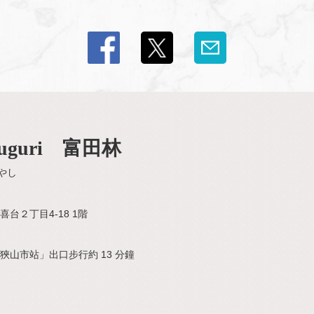
guri 富田林
やし
台２丁目4-18 1階
狹山市站」出口步行約 13 分鐘