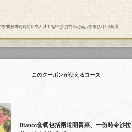
票或服務同時使用/2人以上/需至少提前3天預訂/僅限預訂/用餐者
このクーポンが使えるコース
Bianco套餐包括兩道開胃菜、一份時令沙